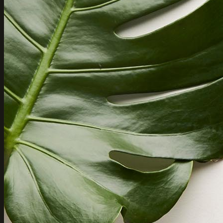
Dé lingeriespecialist van Aalst en omstreken
Vredeplein 2
9300 Aalst
+32 (0)53 70 70 13
info@fidoucia.be
BTW BE 0892.824.622
Sitemap