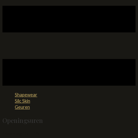
Shapewear
Silc Skin
Geuren
Openingsuren
Maandag 10u - 18u