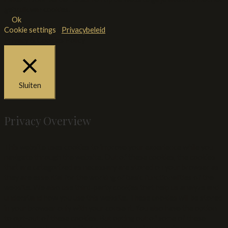
gebruik van cookies.
Ok
Cookie settings
/
Privacybeleid
Privacy & Cookies Policy
Sluiten
Privacy Overview
This website uses cookies to improve your experience while you
navigate through the website. Out of these cookies, the cookies
that are categorized as necessary are stored on your browser as
they are essential for the working of basic functionalities of the
website. We also use third-party cookies that help us analyze and
understand how you use this website. These cookies will be stored
in your browser only with your consent. You also have the option
to opt-out of these cookies. But opting out of some of these