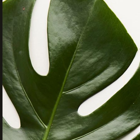
Laat je adviseren in onze winkel
Spring eens binnen in onze winkel en ontdek er het geweldige
wasmiddel van
Soak
. In alle rust en op je eigen tempo kan je ook
andere items passen zoals lingerie, nachtkleding of badmode. Wij
staan uiteraard voor je klaar met het juiste stylingsadvies!
Keer terug naar ons merkenoverzicht /
Wasmiddel