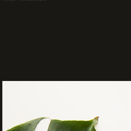
Soak is hét wasmiddel voor je lingerie, badkleding, kousen,
shapewear, … Kortom: voor alle
delicate en fijne stoffen
die tot
je garderobe behoren. Het
wassen
en
opfrissen
van je favoriete
bh of bikini ging nog nooit zo snel met Soak. Het volstaat om alles
een kwartiertje te laten weken, uit te knijpen en te laten drogen.
Spoelen is zelfs niet nodig maar mag altijd.
Het wasmiddel van Soak kan je
geurloos
of in
verschillende
geuren
verkrijgen, afhankelijk van je voorkeur. Verkies je toch een
machinewas
boven een
handwas
? Soak bestaat uit
plantaardige
en
duurzame
ingrediënten en is
biologisch afbreekbaar
.