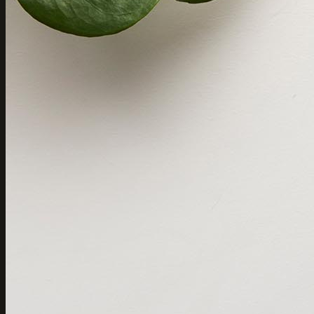
Home
Lingerie
Nachtkleding
Badmode
Menstruatieondergoed
Extra
Cadeaubon
Over ons