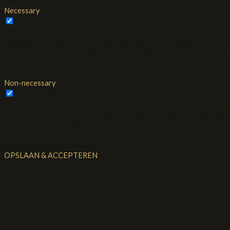
cookies may have an effect on your browsing experience.
Necessary
Necessary
Altijd ingeschakeld
Necessary cookies are absolutely essential for the website to
function properly. This category only includes cookies that ensures
basic functionalities and security features of the website. These
cookies do not store any personal information.
Non-necessary
Non-necessary
Any cookies that may not be particularly necessary for the website
to function and is used specifically to collect user personal data via
analytics, ads, other embedded contents are termed as non-
necessary cookies. It is mandatory to procure user consent prior
to running these cookies on your website.
OPSLAAN & ACCEPTEREN